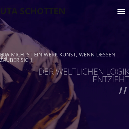
UTA SCHOTTEN
“
FÜR MICH IST EIN WERK KUNST, WENN DESSEN
ZAUBER SICH
„
DER WELTLICHEN LOGIK
ENTZIEHT